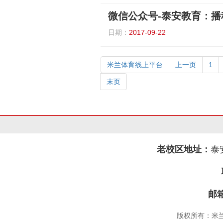
微信公众号-泰安教育：播
日期：
2017-09-22
米兰体育线上平台
上一页
1
末页
老校区地址：
泰
邮
版权所有：米兰体