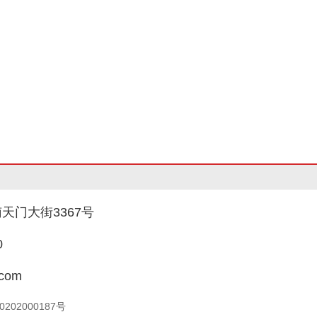
天门大街3367号
0
com
202000187号