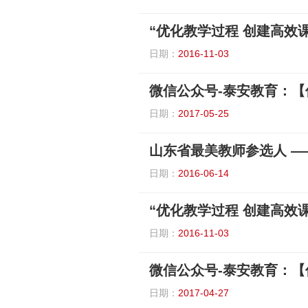
日期：
2016-11-03
日期：
2017-05-25
山东省最美教师参选人 
日期：
2016-06-14
日期：
2016-11-03
日期：
2017-04-27