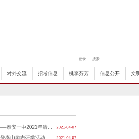
登录
搜索
对外交流
招考信息
桃李芬芳
信息公开
文
学习党史明初心 祭奠英烈励今人 ——泰安一中2021年清明节主题团日活动
2021-04-07
节登泰山励志研学活动
2021-04-07