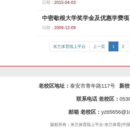
日期：
2015-04-03
中密歇根大学奖学金及优惠学费项
日期：
2009-12-09
米兰体育线上平台
上一页
1
2
老校区地址：
泰安市青年路117号
新校
联系电话 老校区：
053
邮箱 老校区：
yzb5656@1
版权所有：米兰体育线上平台-米兰体育(中国) 鲁